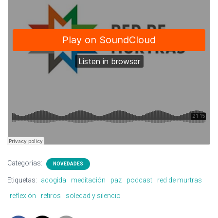
Ó
N
Categorías:
NOVEDADES
Etiquetas:
acogida
meditación
paz
podcast
red de murtras
reflexión
retiros
soledad y silencio