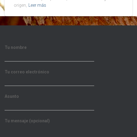
origen,
Leer más
Tu nombre
Tu correo electrónico
Asunto
Tu mensaje (opcional)