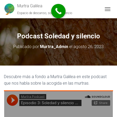
Murtra Galilea
Espacio de descanso, soledad y silencio
C
A
M
B
I
Podcast Soledad y silencio
A
R
Publicado por
Murtra_Admin
el
agosto 26, 2023
M
O
D
O
D
E
Descubre más a fondo a Murtra Galilea en este podcast
N
que nos habla sobre la acogida en las murtras.
A
V
E
G
A
C
I