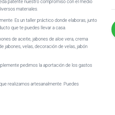
ueda patente nuestro compromiso con el medio
B
iversos materiales.
u
s
nte. Es un taller práctico donde elaboras, junto
c
a
oducto que te puedes llevar a casa.
r
bones de aceite, jabones de aloe vera, crema
e jabones, velas, decoración de velas, jabón
Simplemente pedimos la aportación de los gastos
que realizamos artesanalmente. Puedes
s