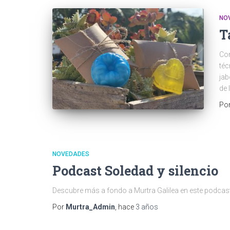
NO
T
Co
téc
jab
de 
Po
NOVEDADES
Podcast Soledad y silencio
Descubre más a fondo a Murtra Galilea en este podcast
Por
Murtra_Admin
, hace
3 años