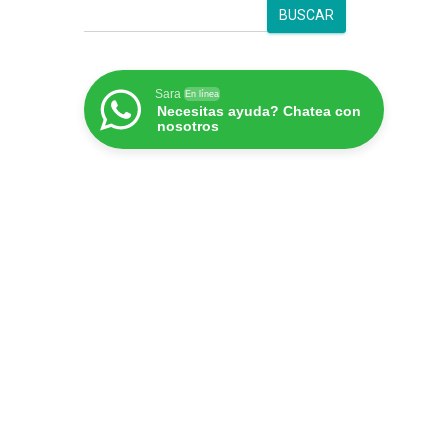
B
BUSCAR
u
s
c
a
Sara
En línea
Necesitas ayuda? Chatea con
r
nosotros