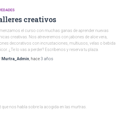
VEDADES
alleres creativos
menzamos el curso con muchas ganas de aprender nuevas
nicas creativas. Nos atreveremos con jabones de aloe vera,
ones decorativos con incrustaciones, multiusos, velas o bebida
licor. ¿Te lo vas a perder? Escríbenos y reserva tu plaza.
r
Murtra_Admin
, hace
3 años
 que nos habla sobre la acogida en las murtras.