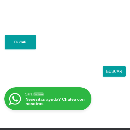
B
BUSCAR
u
s
c
a
Sara
En línea
Necesitas ayuda? Chatea con
r
nosotros