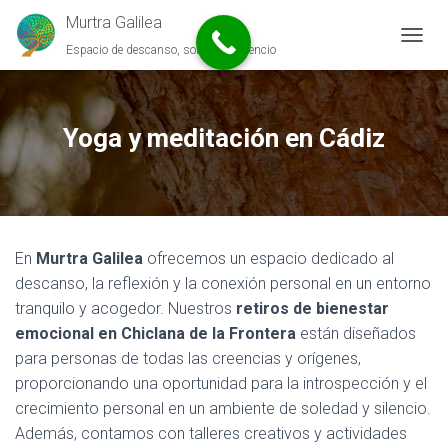
Murtra Galilea
Espacio de descanso, soledad y silencio
C
A
M
B
I
Yoga y meditación en Cádiz
A
R
M
O
D
O
En
Murtra
Galilea
ofrecemos un espacio dedicado al
D
E
descanso, la reflexión y la conexión personal en un entorno
N
tranquilo y acogedor. Nuestros
retiros de bienestar
A
emocional en Chiclana de la Frontera
están diseñados
V
E
para personas de todas las creencias y orígenes,
G
proporcionando una oportunidad para la introspección y el
A
crecimiento personal en un ambiente de soledad y silencio.
C
I
Además, contamos con talleres creativos y actividades