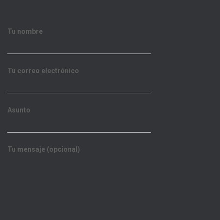
Tu nombre
Tu correo electrónico
Asunto
Tu mensaje (opcional)